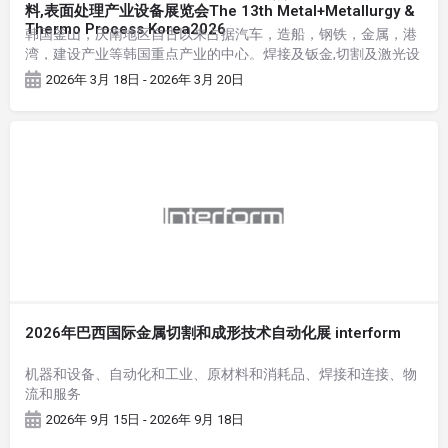
料,表面处理产业设备展览会The 13th Metal+Metallurgy &
Thermo Process Korea2026
韩国釜山，庆南地区自古以来占据汽车，造船，钢铁，金属，港
湾，建设产业等韩国重点产业的中心。焊接及钣金,切割及激光设
备业界的美味厂商可在此发现千载难逢的顶峰商机。
2026年 3月 18日 - 2026年 3月 20日
2026年巴西国际金属切割和成形技术自动化展 interform
机器和设备、自动化和工业、原材料和消耗品、焊接和连接、物
流和服务
2026年 9月 15日 - 2026年 9月 18日