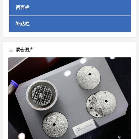
留言栏
补贴栏
展会图片