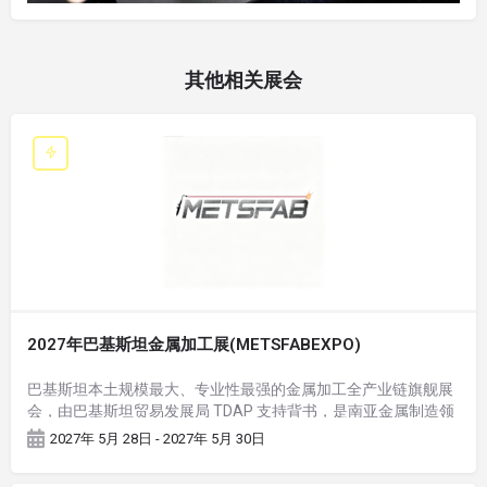
其他相关展会
2027年巴基斯坦金属加工展(METSFABEXPO)
巴基斯坦本土规模最大、专业性最强的金属加工全产业链旗舰展
会，由巴基斯坦贸易发展局 TDAP 支持背书，是南亚金属制造领
域标杆 B2B 商贸对接平台，也是中巴经济走廊（CPEC）工业装
2027年 5月 28日 - 2027年 5月 30日
备落地核心推介窗口。