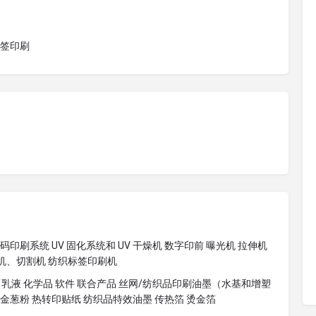
 标签印刷
印刷系统 UV 固化系统和 UV 干燥机 数字印前 曝光机 拉伸机
图机、切割机 纺织标签印刷机
框 乳液 化学品 软件 联合产品 丝网/纺织品印刷油墨（水基和增塑
金葱粉 热转印贴纸 纺织品特效油墨 传热箔 烫金箔