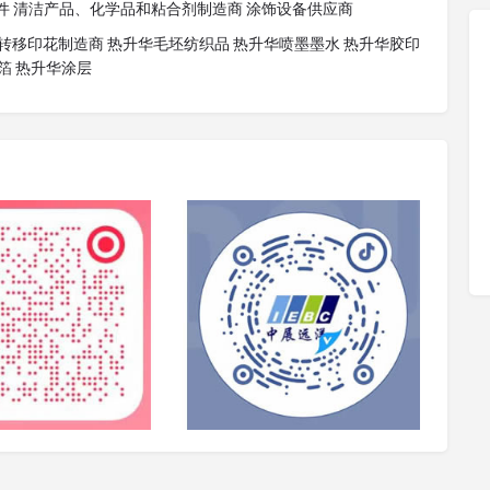
软件 清洁产品、化学品和粘合剂制造商 涂饰设备供应商
转移印花制造商 热升华毛坯纺织品 热升华喷墨墨水 热升华胶印
箔 热升华涂层