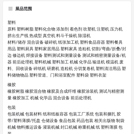
展品范围
塑料
原料 塑料树脂 塑料化合物 添加剂 着色剂 吹塑机 注塑机 压力机
挤出生产线 热成型 真空机 料斗干燥机 除湿机
材料/储存 混合设备 破碎机 纸张加工机 塑料食品容器 塑料餐具
用品 塑料厨具 塑料家居用品 塑料家具 造粒机 切割/弯曲/折叠/封
边 修边机 焊接设备 塑料测试和测量设备 测试和精密测量设备/机
器 前后处理机 塑料机械 塑料加工 机械 化学品 输送机 模温机 废
料、回收设备 碎纸机 研磨机 造粒机 分切复卷机 塑料清洁用品 塑
料储物物品 塑料管道、门和浴室配件 塑料袋 塑料衣架
橡胶
橡胶树脂 橡胶混合物 橡胶及合成纤维 橡胶涂装机 测试与精密测
量 橡胶加工 机械 化学品 混合设备 前后处理机
包装
包装机械 包装材料 纸和纸板容器 包装工厂系统 包装和捆扎 胶
带/塑料薄膜/托盘 仓储设备 食品包装 药品包装 相关出版物 制袋
机械 物料搬运设备 灌装机械 封口机械 称重机械 纸 塑料薄膜 包
装