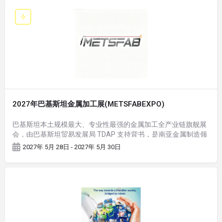
2027年巴基斯坦金属加工展(METSFABEXPO)
巴基斯坦本土规模最大、专业性最强的金属加工全产业链旗舰展
会，由巴基斯坦贸易发展局 TDAP 支持背书，是南亚金属制造领
域标杆 B2B 商贸对接平台，也是中巴经济走廊（CPEC）工业装
2027年 5月 28日 - 2027年 5月 30日
备落地核心推介窗口。