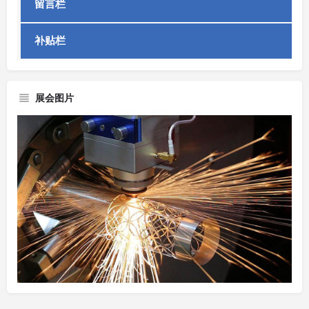
留言栏
补贴栏
展会图片