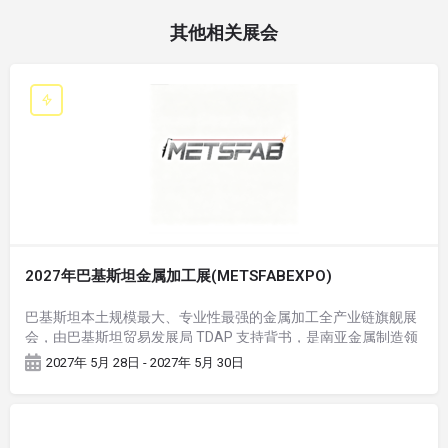
其他相关展会
2027年巴基斯坦金属加工展(METSFABEXPO)
巴基斯坦本土规模最大、专业性最强的金属加工全产业链旗舰展
会，由巴基斯坦贸易发展局 TDAP 支持背书，是南亚金属制造领
域标杆 B2B 商贸对接平台，也是中巴经济走廊（CPEC）工业装
2027年 5月 28日 - 2027年 5月 30日
备落地核心推介窗口。