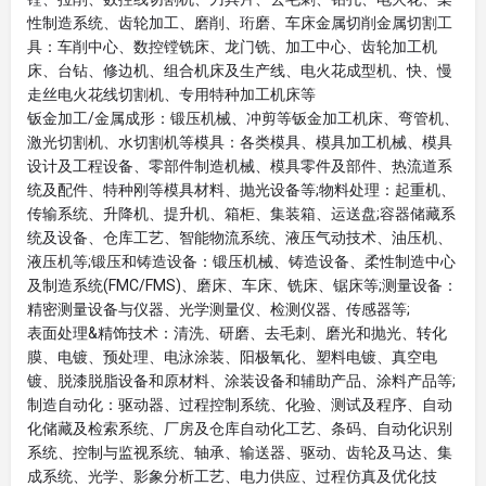
性制造系统、齿轮加工、磨削、珩磨、车床金属切削金属切割工
具：车削中心、数控镗铣床、龙门铣、加工中心、齿轮加工机
床、台钻、修边机、组合机床及生产线、电火花成型机、快、慢
走丝电火花线切割机、专用特种加工机床等
钣金加工/金属成形：锻压机械、冲剪等钣金加工机床、弯管机、
激光切割机、水切割机等模具：各类模具、模具加工机械、模具
设计及工程设备、零部件制造机械、模具零件及部件、热流道系
统及配件、特种刚等模具材料、抛光设备等;物料处理：起重机、
传输系统、升降机、提升机、箱柜、集装箱、运送盘;容器储藏系
统及设备、仓库工艺、智能物流系统、液压气动技术、油压机、
液压机等;锻压和铸造设备：锻压机械、铸造设备、柔性制造中心
及制造系统(FMC/FMS)、磨床、车床、铣床、锯床等;测量设备：
精密测量设备与仪器、光学测量仪、检测仪器、传感器等;
表面处理&精饰技术：清洗、研磨、去毛刺、磨光和抛光、转化
膜、电镀、预处理、电泳涂装、阳极氧化、塑料电镀、真空电
镀、脱漆脱脂设备和原材料、涂装设备和辅助产品、涂料产品等;
制造自动化：驱动器、过程控制系统、化验、测试及程序、自动
化储藏及检索系统、厂房及仓库自动化工艺、条码、自动化识别
系统、控制与监视系统、轴承、输送器、驱动、齿轮及马达、集
成系统、光学、影象分析工艺、电力供应、过程仿真及优化技