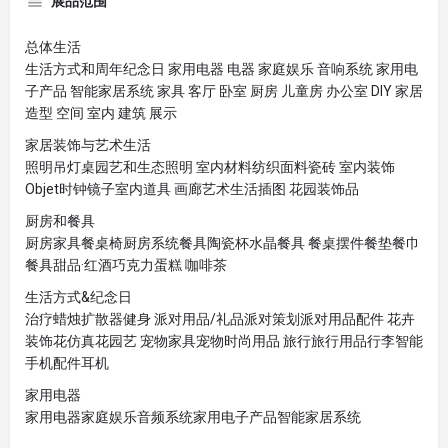
展品范围
总体生活
生活方式和周年纪念日 家用电器 电器 家庭娱乐 音响系统 家用电
子产品 智能家居系统 家具 客厅 卧室 厨房 儿童房 办公室 DIY 家居
造型 空间 室内 建筑 展示
家居装饰与艺术生活
照明吊灯桌园艺和生态照明 室内材料纺织面料瓷砖 室内装饰
Objet时钟镜子室内道具 画廊艺术生活插图 花园装饰品
厨房和餐具
厨房家具餐桌椅厨房系统餐具陶瓷杯水晶餐具 餐桌摆件餐垫餐巾
餐具甜品·红酒巧克力蛋糕 咖啡茶
生活方式&纪念日
治疗蜡烛扩散器健身 派对用品/礼品派对策划派对用品配件 花卉
装饰花仿真花园艺 宠物家具宠物时尚用品 旅行旅行用品行李智能
手机配件耳机
家用电器
家用电器家庭娱乐音频系统家用电子产品智能家居系统