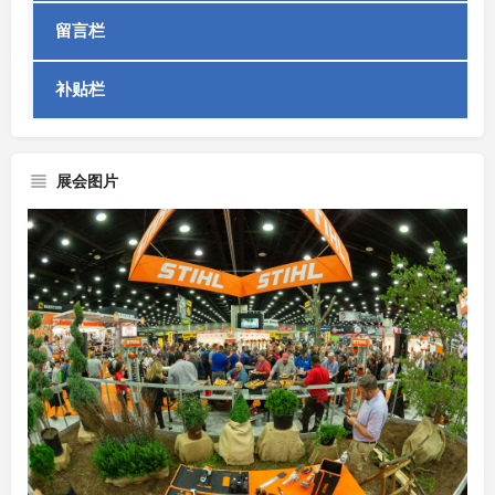
留言栏
补贴栏
展会图片