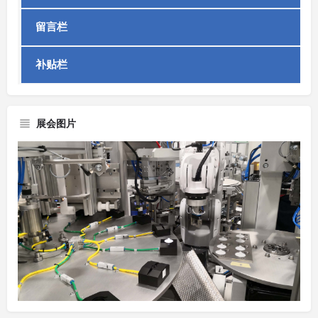
留言栏
补贴栏
展会图片