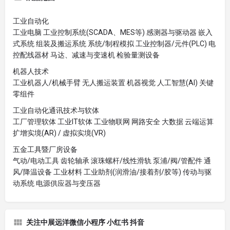
工业自动化
工业电脑 工业控制系统(SCADA、MES等) 感测器与驱动器 嵌入
式系统 组装及搬运系统 系统/制程模拟 工业控制器/元件(PLC) 电
控配线器材 马达、减速与变速机 检验量测设备
机器人技术
工业机器人/机械手臂 无人搬运装置 机器视觉 人工智慧(AI) 关键
零组件
工业自动化通讯技术与软体
工厂管理软体 工业IT软体 工业物联网 网路安全 大数据 云端运算
扩增实境(AR) / 虚拟实境(VR)
五金工具暨厂房设备
气动/电动工具 齿轮轴承 滚珠螺杆/线性滑轨 泵浦/阀/管配件 通
风/降温设备 工业材料 工业助剂(润滑油/接着剂/胶等) 传动与驱
动系统 电源供应器与变压器
关注中展远洋微信小程序 小红书 抖音