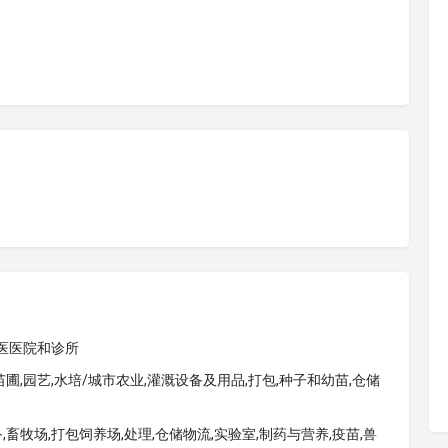
兽医医院和诊所
苗圃,园艺,水培/城市农业,灌溉设备及用品,打包,种子和幼苗,仓储
畜牧场,打包饲养场,处理,仓储物流,实验室,制药与营养,疫苗,兽