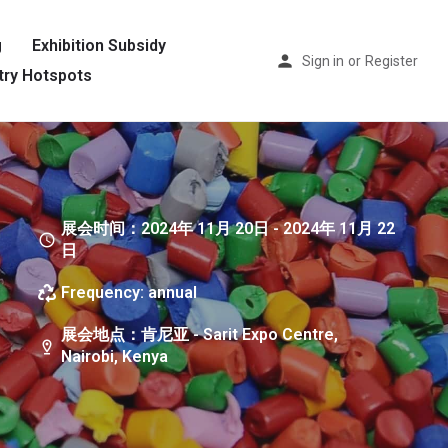
g
Exhibition Subsidy
Sign in
or
Register
try Hotspots
展会时间：2024年 11月 20日 - 2024年 11月 22
日
Frequency: annual
展会地点：肯尼亚 - Sarit Expo Centre,
Nairobi, Kenya