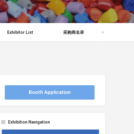
Exhibitor List
采购商名录
Venue
Booth Application
Exhibition Navigation