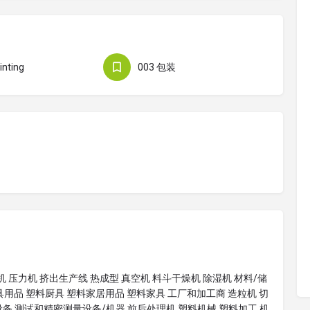
inting
003 包装
机 压力机 挤出生产线 热成型 真空机 料斗干燥机 除湿机 材料/储
具用品 塑料厨具 塑料家居用品 塑料家具 工厂和加工商 造粒机 切
设备 测试和精密测量设备/机器 前后处理机 塑料机械 塑料加工 机