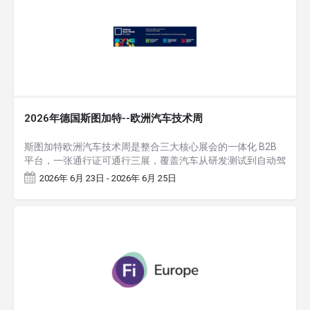
2026年德国斯图加特--欧洲汽车技术周
斯图加特欧洲汽车技术周是整合三大核心展会的一体化 B2B
平台，一张通行证可通行三展，覆盖汽车从研发测试到自动驾
驶、座舱体验的全链条技术生态，对展商拓展欧洲市场、对接
2026年 6月 23日 - 2026年 6月 25日
整车厂与Tier1/Tier2 供应商极具价值。