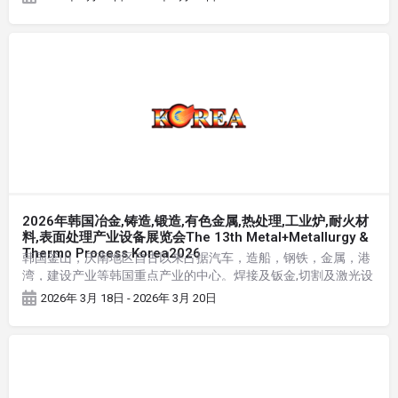
2026年韩国冶金,铸造,锻造,有色金属,热处理,工业炉,耐火材
料,表面处理产业设备展览会The 13th Metal+Metallurgy &
Thermo Process Korea2026
韩国釜山，庆南地区自古以来占据汽车，造船，钢铁，金属，港
湾，建设产业等韩国重点产业的中心。焊接及钣金,切割及激光设
备业界的美味厂商可在此发现千载难逢的顶峰商机。
2026年 3月 18日 - 2026年 3月 20日