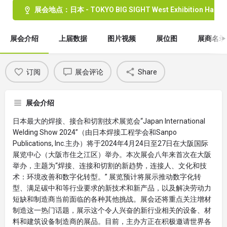
展会地点：日本 - TOKYO BIG SIGHT West Exhibition Halls 1・2
展会介绍
上届数据
图片视频
展位图
展商名录
订阅
展会评论
Share
展会介绍
日本最大的焊接、接合和切割技术展览会“Japan International
Welding Show 2024”（由日本焊接工程学会和Sanpo
Publications, Inc.主办）将于2024年4月24日至27日在大阪国际
展览中心（大阪市住之江区）举办。本次展会八年来首次在大阪
举办，主题为“焊接、连接和切割的新趋势，连接人、文化和技
术：环境改善和数字化转型。” 展览预计将展示推动数字化转
型、满足碳中和等行业要求的新技术和新产品，以及解决劳动力
短缺和制造商当前面临的各种其他挑战。展会还将重点关注增材
制造这一热门话题，展示这个令人兴奋的新行业相关的设备、材
料和建筑设备制造商的展品。目前，主办方正在积极邀请世界各