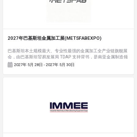
2027年巴基斯坦金属加工展(METSFABEXPO)
巴基斯坦本土规模最大、专业性最强的金属加工全产业链旗舰展
会，由巴基斯坦贸易发展局 TDAP 支持背书，是南亚金属制造领
域标杆 B2B 商贸对接平台，也是中巴经济走廊（CPEC）工业装
2027年 5月 28日 - 2027年 5月 30日
备落地核心推介窗口。