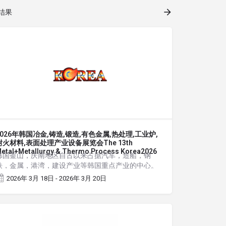
结果
2026年韩国冶金,铸造,锻造,有色金属,热处理,工业炉,
耐火材料,表面处理产业设备展览会The 13th
etal+Metallurgy & Thermo Process Korea2026
韩国釜山，庆南地区自古以来占据汽车，造船，钢
铁，金属，港湾，建设产业等韩国重点产业的中心。
焊接及钣金,切割及激光设备业界的美味厂商可在此发
2026年 3月 18日 - 2026年 3月 20日
现千载难逢的顶峰商机。